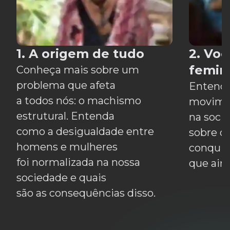
1. A origem de tudo
2. Vo
femin
Conheça mais sobre um
problema que afeta
Entenda
a todos nós: o machismo
movimen
estrutural. Entenda
na soci
como a desigualdade entre
sobre o 
homens e mulheres
conquis
foi normalizada na nossa
que ain
sociedade e quais
são as consequências disso.